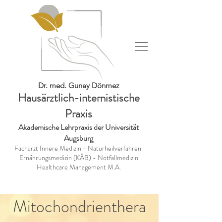
Dr. med. Gunay Dönmez
Hausärztlich-internistisch
e
Praxis
Akademische Lehrpraxis
der Universität
Augsbur
g
Facharzt Innere Medizin - Naturheilverfahren
Ernährungsmedizin (KÄB) - Notfallmedizin
Healthcare Management M.A.
Mitochondrienthera