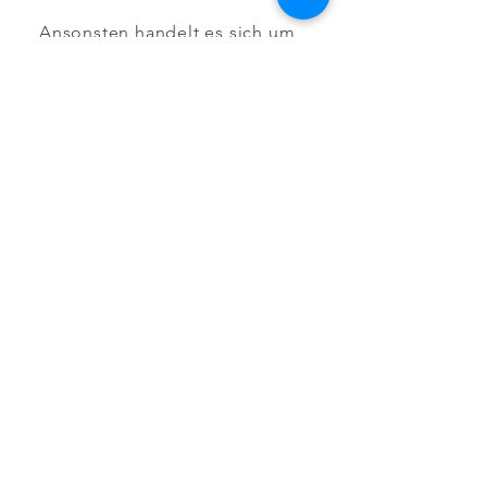
Ansonsten handelt es sich um
eine Selbstzahlerleistung, über
deren Kosten wir Sie gerne
beraten und Ihnen bei Bedarf
eine Kostenaufstellung
zukommen lassen.
Jetzt Termin vereinbaren