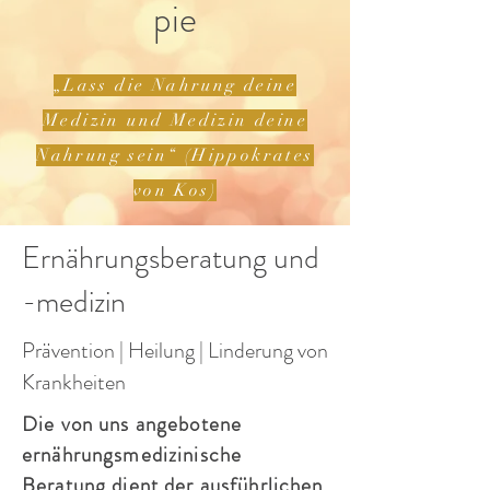
pie
„Lass die Nahrung deine
Medizin und Medizin deine
Nahrung sein“ (Hippokrates
von Kos)
Ernährungsberatung und
-medizin
Prävention | Heilung | Linderung von
Krankheiten
Die von uns angebotene
ernährungsmedizinische
Beratung dient der ausführlichen