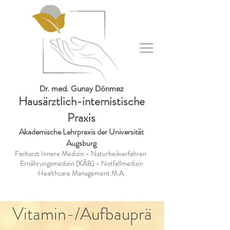
Dr. med. Gunay Dönmez
Hausärztlich-internistisch
e
Praxis
Akademische Lehrpraxis
der Universität
Augsbur
g
Facharzt Innere Medizin - Naturheilverfahren
Ernährungsmedizin (KÄB) - Notfallmedizin
Healthcare Management M.A.
Vitamin-/Aufbauprä